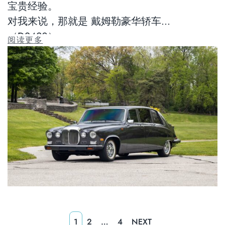
宝贵经验。
对我来说，那就是 戴姆勒豪华轿车
（DS420）。
阅读更多
1
2
…
4
NEXT